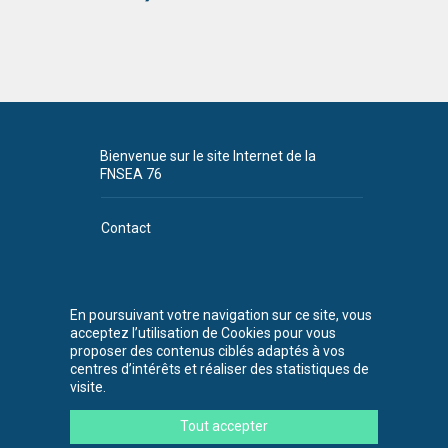
Bienvenue sur le site Internet de la
FNSEA 76
Contact
Plan du site
CGU
En poursuivant votre navigation sur ce site, vous
acceptez l’utilisation de Cookies pour vous
FNSEA 76
proposer des contenus ciblés adaptés à vos
530 chemin de la
centres d’intérêts et réaliser des statistiques de
Bretèque
visite.
76230 Bois-
Guillaume
Tout accepter
Tél. : 02 35 59 45