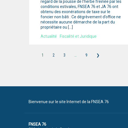
regard de la pousse de l’herbe freinée par les
conditions estivales, FNSEA 76 et JA 76 ont
obtenu des exonérations de taxe sur le
foncier non bâti : Ce dégrèvement d’office ne
nécessite aucune démarche de la part du
propriétaire ou […]
Actualité
Fiscalité et Juridique
1
2
3
…
9
❯
Bienvenue sur le site Internet de la FNSEA 76
FNSEA 76