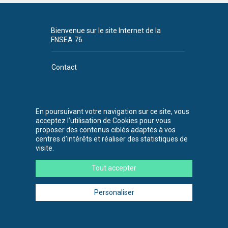
Bienvenue sur le site Internet de la
FNSEA 76
Contact
Plan du site
CGU
En poursuivant votre navigation sur ce site, vous
acceptez l’utilisation de Cookies pour vous
FNSEA 76
proposer des contenus ciblés adaptés à vos
530 chemin de la
centres d’intérêts et réaliser des statistiques de
Bretèque
visite.
76230 Bois-
Guillaume
Tout accepter
Tél. : 02 35 59 45
00
Personaliser
© FNSEA 76 2026