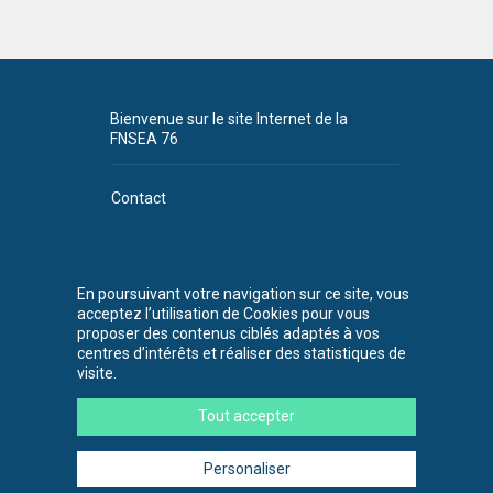
Bienvenue sur le site Internet de la
FNSEA 76
Contact
Plan du site
CGU
En poursuivant votre navigation sur ce site, vous
acceptez l’utilisation de Cookies pour vous
FNSEA 76
proposer des contenus ciblés adaptés à vos
530 chemin de la
centres d’intérêts et réaliser des statistiques de
Bretèque
visite.
76230 Bois-
Guillaume
Tout accepter
Tél. : 02 35 59 45
00
Personaliser