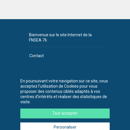
Bienvenue sur le site Internet de la
FNSEA 76
Contact
Plan du site
CGU
En poursuivant votre navigation sur ce site, vous
acceptez l’utilisation de Cookies pour vous
FNSEA 76
proposer des contenus ciblés adaptés à vos
530 chemin de la
centres d’intérêts et réaliser des statistiques de
Bretèque
visite.
76230 Bois-
Guillaume
Tout accepter
Tél. : 02 35 59 45
00
Personaliser