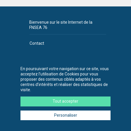
Bienvenue sur le site Internet de la
FNSEA 76
Contact
Plan du site
CGU
En poursuivant votre navigation sur ce site, vous
acceptez l’utilisation de Cookies pour vous
FNSEA 76
proposer des contenus ciblés adaptés à vos
530 chemin de la
centres d’intérêts et réaliser des statistiques de
Bretèque
visite.
76230 Bois-
Guillaume
Tout accepter
Tél. : 02 35 59 45
00
Personaliser
© FNSEA 76 2026