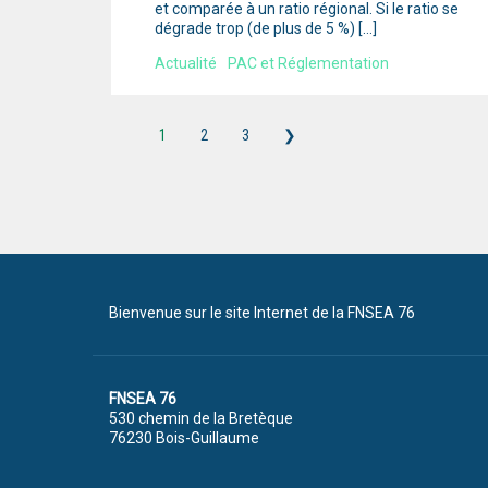
et comparée à un ratio régional. Si le ratio se
dégrade trop (de plus de 5 %) […]
Actualité
PAC et Réglementation
1
2
3
❯
Bienvenue sur le site Internet de la FNSEA 76
FNSEA 76
530 chemin de la Bretèque
76230 Bois-Guillaume
Tél. : 02 35 59 45 00