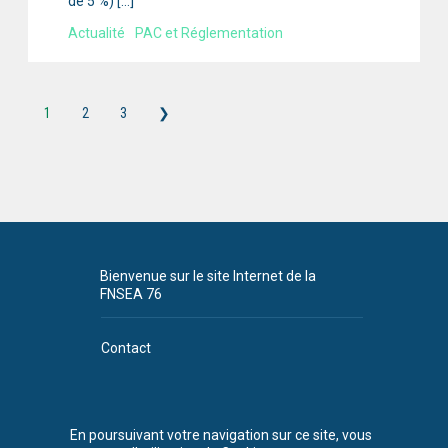
de 5 %) […]
Actualité
PAC et Réglementation
1
2
3
❯
Bienvenue sur le site Internet de la
FNSEA 76
Contact
Plan du site
CGU
En poursuivant votre navigation sur ce site, vous