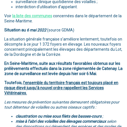
surveillance clinique quotidienne des volailles ;
interdiction d’utilisation d’appelant.
Voir
la liste des communes
concernées dans le département de la
Seine-Maritime.
Situation au
6 mai 2022
(source GDMA)
La situation générale française s’améliore lentement, toutefois on
décompte à ce jour 1 372 foyers en élevage. Les nouveaux foyers
concernent principalement les élevages des départements du Lot,
de la Dordogne et de la Corrèze.
En Seine-Maritime, suite aux résultats favorables obtenus sur les
prélèvements effectués dans la zone réglementée de Catenay. La
zone de surveillance est levée depuis hier soir 6 Mai.
Toutefois,
l’ensemble du territoire français est toujours placé en
risque élevé jusqu’à nouvel ordre rappellent les Services
Vétérinaires.
Les mesures de prévention suivantes demeurent obligatoires pour
tout détenteur de volailles ou autres oiseaux captifs :
claustration ou mise sous filets des basses-cours
;
mise à l’abri des volailles des élevages commerciaux
selon
des dispositions qui dépendent des espèces et des modes de